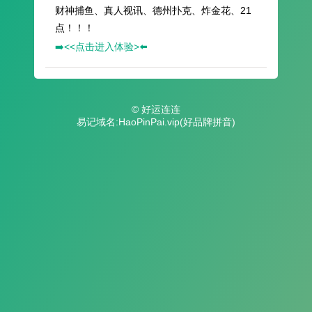
财神捕鱼、真人视讯、德州扑克、炸金花、21
点！！！
➡️<<点击进入体验>⬅️
© 好运连连
易记域名:HaoPinPai.vip(好品牌拼音)